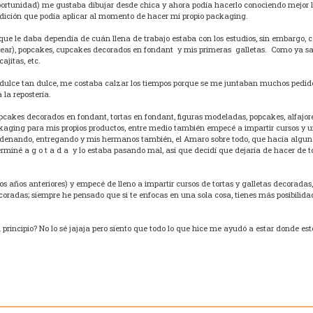
 oportunidad) me gustaba dibujar desde chica y ahora podía hacerlo conociendo mejor l
ición que podía aplicar al momento de hacer mi propio packaging.
 que le daba dependía de cuán llena de trabajo estaba con los estudios, sin embargo
sear), popcakes, cupcakes decorados en fondant y mis primeras galletas. Como ya 
cajitas, etc.
h dulce tan dulce, me costaba calzar los tiempos porque se me juntaban muchos pedidos
la repostería.
pcakes decorados en fondant, tortas en fondant, figuras modeladas, popcakes, alfajor
ging para mis propios productos, entre medio también empecé a impartir cursos y uffff 
enando, entregando y mis hermanos también, el Amaro sobre todo, que hacía alguno
erminé a g o t a d a y lo estaba pasando mal, así que decidí que dejaría de hacer de
 los años anteriores) y empecé de lleno a impartir cursos de tortas y galletas decorad
ecoradas; siempre he pensado que si te enfocas en una sola cosa, tienes más posibilid
 principio? No lo sé jajaja pero siento que todo lo que hice me ayudó a estar donde est