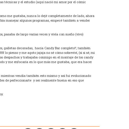
as técnicas y el estudio (aquí nació mi amor por el cómic
, como me gustaba, nunca lo dejé completamente de lado, ahora
sabía manejar algunos programas, empecé también a vender
, pasaba de largo varias veces y vivía con sueño (vivo)
es, galletas decoradas, hacía Candy Bar completo!!, también
lo pienso y me agoto jajaja no sé cómo sobreviví, (si si sé, mi
s despachos y trabajaba conmigo en el montaje de los candy
 todo y me enfocaría en lo que más me gustaba, que era hacer
as, mientras vendía también esto mismo y así fui evolucionado
ades de perfeccionarte y ser realmente buena en eso que
oy.