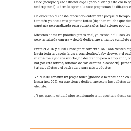
Duoc (siempre quise estudiar algo ligado al arte y esta era la
underground) además aprendí a usar programas de dibujo y ed
Oh dulce tan dulce iba creciendo lentamente porque el tiempo
también ya hacía mis primeras tortas (dejaban mucho que de
papelería personalizada para cumpleaños, invitaciones pop-up, 
Mientras hacía mi práctica profesional, ya estaba a full con O
pero terminé la carrera y decidí dedicarme a tiempo completo a 
Entre el 2015 y el 2017 hice prácticamente DE TODO, vendía cu
hacía toda la papelería para cumpleaños, baby shower y el packa
mamá me ayudaba mucho, no decorando pero si limpiando, ord
bar, por esto mismo, muchos de mis clientes lo conocen) pero t
tortas, galletas y el packaging para mis productos.
Ya el 2018 construí mi propio taller (gracias a lo recaudado en
hasta hoy, 2021, en que pienso dedicarme solo a las galletas d
elegiste.
¿Y por qué no estudié algo relacionado a la repostería desde un